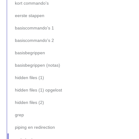
LTS, or not LTS
kort commando's
basiscommando's
ssh client
eerste stappen
basisbegrippen
ssh client (oefening)
basiscommando's 1
disks overzicht
ssh server (inleiding)
basiscommando's 2
disks en filesystems
apache2 server (inleiding)
basisbegrippen
linux filesystem
apache2 (oefening)
basisbegrippen (notas)
gebruikers en groepen
samba server (inleiding)
hidden files (1)
ownership
samba server (oefening)
hidden files (1) opgelost
permissions begrijpen
netops-ubuntu16-static
hidden files (2)
permissions aanpassen
(2014/15) fixed-ip-mint17
grep
software: apt & dpkg
piping en redirection
processen