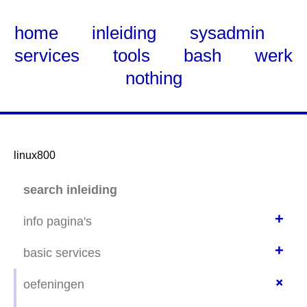
home
inleiding
sysadmin
services
tools
bash
werk
nothing
linux800
Skip
search inleiding
to
Main
+
info pagina's
Content
+
wadisda
basic services
distributies
+
static net-config thuis
oefeningen
basishandelingen