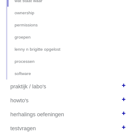
wat staat waar
ownership
permissions
groepen
lenny n brigitte opgelost
processen
software
+
praktijk / labo's
+
install lnx MINT-MATE
howto's
LAB harddisks 0 (nul)
+
SFTP via filezilla
herhalings oefeningen
lab-disks-2
howto remote connect
+
herh basiscommandos
testvragen