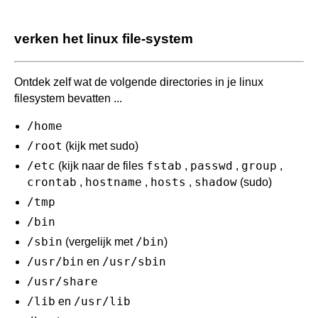
lab-disks-3
herh.oefening basis 1
basiscommando's
lab-disks 4
verken het linux file-system
herh.oefening basis 2
netwerk
lab-disks 5
herh.oefening disks
filesystem
Ontdek zelf wat de volgende directories in je linux
lab-disks-MBR (obsolete)
herh.oefening apache
allerlei (basis)
filesystem bevatten ...
paswoord reset
herh.oefening samba
/home
softwares (apt)
install ubuntu16.04 server
/root
(kijk met sudo)
/etc
fstab
passwd
group
(kijk naar de files
,
,
,
centOS 7.5-1804 server install
crontab
hostname
hosts
shadow
,
,
,
(sudo)
centOS 7.5-1804 customization
/tmp
/bin
ubuntu 22.04 ... 18.04 server install
/sbin
/bin
(vergelijk met
)
ubuntu 22.04 .. 18.04 netplan
/usr/bin
/usr/sbin
en
/usr/share
install LUBUNTU 20.04
/lib
/usr/lib
en